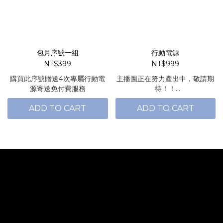
包月序號一組
行動電源
NT$399
NT$999
購買此序號贈送4次專屬行動電
主播圖正在努力產出中，敬請期
源寄送免付費服務
待！！
ADD TO CART
ADD TO CART
產品保固皆由旅電科技有限公司
負責保固！
印刷保固由弓炬計畫負責保固！
有任何問題都可退換貨服務～
讓您買得安心～用的順心。