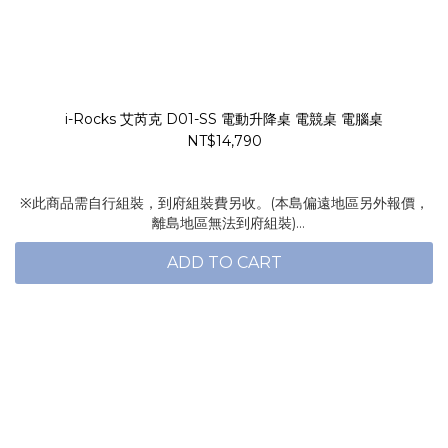
i-Rocks 艾芮克 D01-SS 電動升降桌 電競桌 電腦桌
NT$14,790
※此商品需自行組裝，到府組裝費另收。(本島偏遠地區另外報價，
離島地區無法到府組裝)
※此商品購買後不接受退貨，請見諒。此商品須先付款，無到付服
ADD TO CART
務。有任何問題歡迎來電詢問。
※若配送地址為1樓以上，有可能會有額外運送費用，請詳見文內說
明。
※此商品因材積關係暫無配送宜花東及偏遠地區，若有需求請另外洽
詢。
※此商品屬於大型商品，配送限台灣本島內，需寄離島地區或海外
(國外)地區請聯繫客服，運費另計，不適用免運