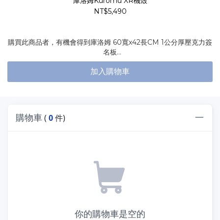
庫洛姆Kuromu XR機殼
NT$5,490
購買此商品者，有機會得到庫洛姆 60寬x42長CM 1公分厚壓克力簽
名板
機殼：XR
加入購物車
全景視野與高端配置的完美融合
典雅木紋I/O面板設計
三面磁吸式防塵網
支援頂部360水冷
支援NVIDIA® GeForce RTX™ 40系列顯卡
購物車
(
0
件)
3顆預安裝120mm ARGB PWM風扇
你的購物車是空的