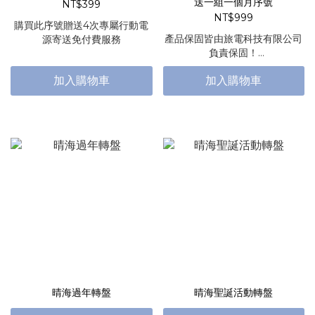
送一組一個月序號
NT$399
NT$999
購買此序號贈送4次專屬行動電
產品保固皆由旅電科技有限公司
源寄送免付費服務
負責保固！
印刷保固由弓炬計畫負責保固！
加入購物車
加入購物車
有任何問題都可退換貨服務～
讓您買得安心～用的順心。
晴海過年轉盤
晴海聖誕活動轉盤