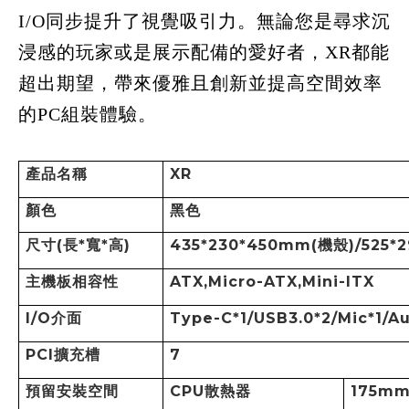
I/O同步提升了視覺吸引力。無論您是尋求沉
浸感的玩家或是展示配備的愛好者，XR都能
超出期望，帶來優雅且創新並提高空間效率
的PC組裝體驗。
產品名稱
XR
顏色
黑色
尺寸
(
長
*
寬
*
高
)
435*230*450mm(
機殼
)/525*
主機板相容性
ATX,Micro-ATX,Mini-ITX
I/O
介面
Type-C*1/USB3.0*2/Mic*1/Au
PCI
擴充槽
7
預留安裝空間
CPU
散熱器
175m