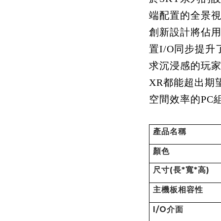
端配置的全景
創新設計將佔
置I/O同步提
求沉浸感的玩
XR都能超出期
空間效率的PC
產品名稱
顏色
尺寸
(
長
*
寬
*
高
)
主機板相容性
I/O
介面