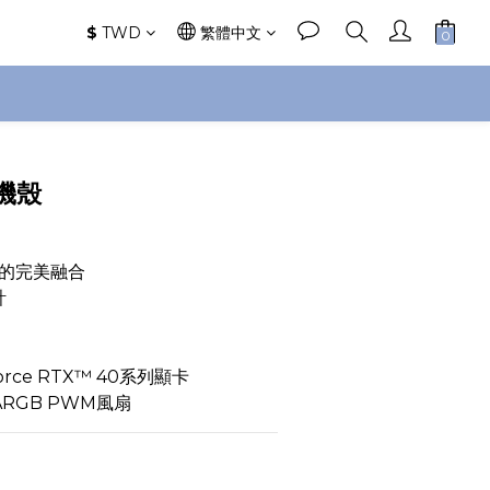
$
TWD
繁體中文
立即購買
機殼
的完美融合
計
orce RTX™ 40系列顯卡
ARGB PWM風扇