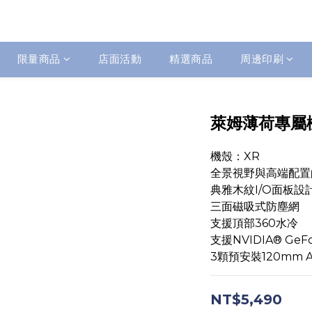
限量商品
店面活動
精選商品
周邊印刷
萊姆薄荷專屬
機殼：XR
全景視野與高端配置
典雅木紋I/O面板設
三面磁吸式防塵網
支援頂部360水冷
支援NVIDIA® GeF
3顆預安裝120mm 
NT$5,490