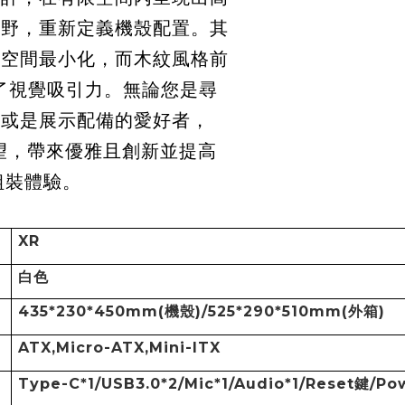
視野，重新定義機殼配置。其
用空間最小化，而木紋風格前
升了視覺吸引力。無論您是尋
家或是展示配備的愛好者，
望，帶來優雅且創新並提高
組裝體驗。
XR
白色
435*230*450mm(
機殼
)/525*290*510mm(
外箱
)
ATX,Micro-ATX,Mini-ITX
Type-C*1/USB3.0*2/Mic*1/Audio*1/Reset
鍵
/Po