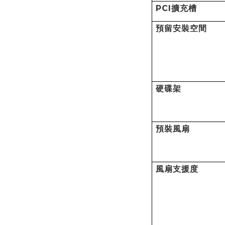
PCI
擴充槽
預留安裝空間
硬碟架
預裝風扇
風扇支援度