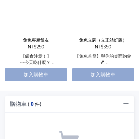
兔兔專屬飯友
兔兔⽴牌（⽴正站好版）
NT$250
NT$350
【餵食注意！】
【兔兔⾸發】與你的桌⾯約會
🥕今天吃什麼？
💕
😋讓兔兔盯著你吃光光！
⾼清壓克⼒⽴牌
加入購物車
加入購物車
購物車
(
0
件)