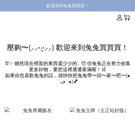
歡迎來到兔兔買買買！
壓齁〜(⸝⸝•‧̫•⸝⸝) 歡迎來到兔兔買買買！
🐰✨ 雖然現在裡⾯的東西還少少的... 🥺 但兔兔正在努⼒收集
更多好物，要把這裡通通塞滿喔！🛒
如果你也喜歡兔兔的話，就快快把兔兔帶〜回〜家〜吧〜(๑
´ڡ`๑)💕