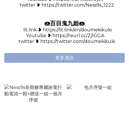
twitter ❥ https://twitter.com/Ness9s_1222
🍩百目鬼九姫🍩
lit.link ❥ https://lit.link/en/doumekikuki
Youtube ❥ https://reurl.cc/Zj1GGA
twitter ❥ https://twitter.com/doumekikuki
更多資訊