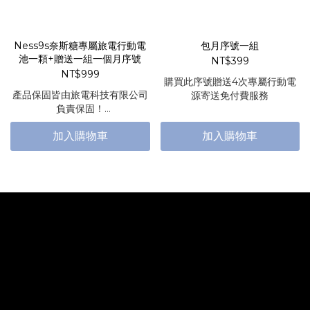
Ness9s奈斯糖專屬旅電行動電
包月序號一組
池一顆+贈送一組一個月序號
NT$399
NT$999
購買此序號贈送4次專屬行動電
產品保固皆由旅電科技有限公司
源寄送免付費服務
負責保固！
印刷保固由弓炬計畫負責保固！
加入購物車
加入購物車
有任何問題都可退換貨服務～
讓您買得安心～用的順心。