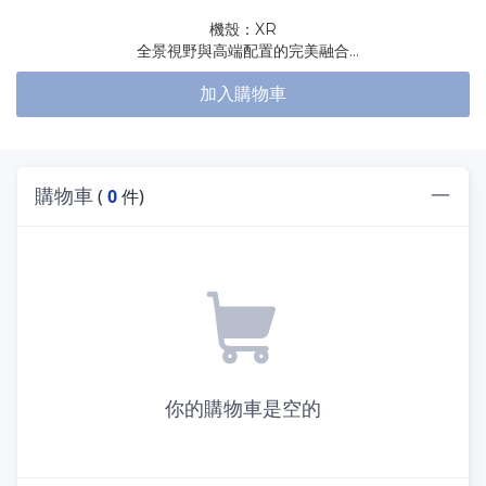
機殼：XR
全景視野與高端配置的完美融合
典雅木紋I/O面板設計
加入購物車
三面磁吸式防塵網
支援頂部360水冷
支援NVIDIA® GeForce RTX™ 40系列顯卡
3顆預安裝120mm ARGB PWM風扇
購物車
(
0
件)
你的購物車是空的