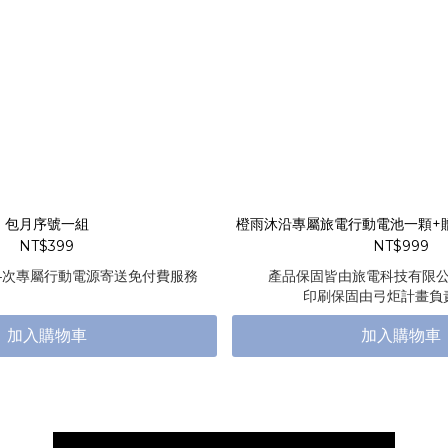
包月序號一組
橙雨沐沿專屬旅電行動電池一顆+
NT$399
NT$999
4次專屬行動電源寄送免付費服務
產品保固皆由旅電科技有限
印刷保固由弓炬計畫負
有任何問題都可退換
加入購物車
加入購物車
讓您買得安心～用的