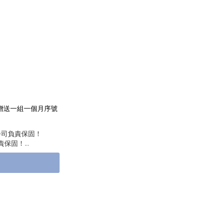
贈送一組一個月序號
公司負責保固！
責保固！
貨服務～
順心。