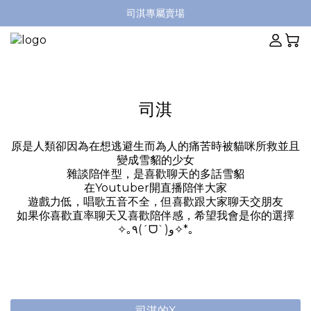
司淇專屬賣場
司淇
原是人類卻因為在想逃避生而為人的痛苦時被貓咪所救並且
變成雪貂的少女
雜談陪伴型，是喜歡聊天的多話雪貂
在Youtuber開直播陪伴大家
遊戲力低，唱歌五音不全，但喜歡跟大家聊天交朋友
如果你喜歡直率聊天又喜歡陪伴感，希望我會是你的選擇
✧｡٩(ˊᗜˋ)و✧*｡
司淇的X