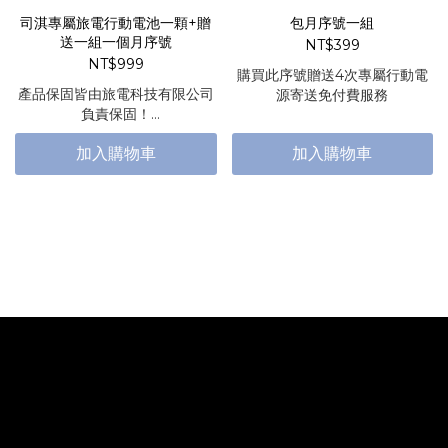
司淇專屬旅電行動電池一顆+贈
包月序號一組
送一組一個月序號
NT$399
NT$999
購買此序號贈送4次專屬行動電
產品保固皆由旅電科技有限公司
源寄送免付費服務
負責保固！
印刷保固由弓炬計畫負責保固！
加入購物車
加入購物車
有任何問題都可退換貨服務～
讓您買得安心～用的順心。