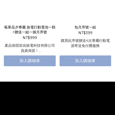
莓果花夕專屬 旅電行動電池一顆
包月序號一組
+贈送一組一個月序號
NT$399
NT$999
購買此序號贈送4次專屬行動電
產品保固皆由旅電科技有限公司
源寄送免付費服務
負責保固！
印刷保固由弓炬計畫負責保固！
加入購物車
加入購物車
有任何問題都可退換貨服務～
讓您買得安心～用的順心。