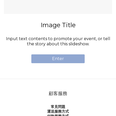
Image Title
Input text contents to promote your event, or tell
the story about this slideshow.
Enter
顧客服務
常見問題
運送服務方式