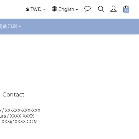
$
TWD
English
周邊印刷
Contact
 / XX-XXX-XXX-XXX
urs / XXXX-XXXX
 / XXX@XXXX.COM