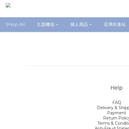
Shop All
主題機殼
個人商品
花博炬集站
Help
FAQ
Delivery & Ship
Payment
Return Polic
Terms & Condit
Anti-Fraud Stat