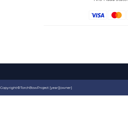
Copyright©TorchBowProject [year][owner]