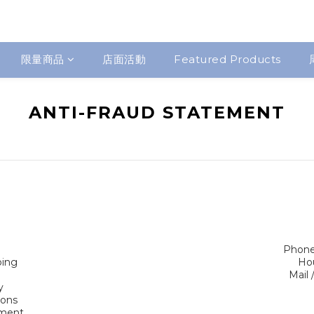
限量商品
店面活動
Featured Products
ANTI-FRAUD STATEMENT
Phone
ping
Ho
Mail
y
ions
ement