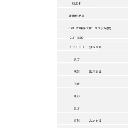
顯示卡
電源供應器
CPU散熱器
硬碟支援 (最大安裝數)
2.5” SSD
3.5” HDD
預裝風扇
後方
底部
風扇支援
側邊
底部
後方
頂部
水冷支援