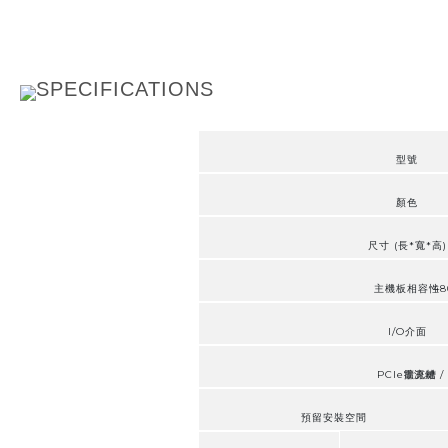
SPECIFICATIONS
型號
顏色
尺寸 (長*寬*高)
主機板相容性
48
I/O介面
PCIe擴充槽
電源鍵 / 
預留安裝空間